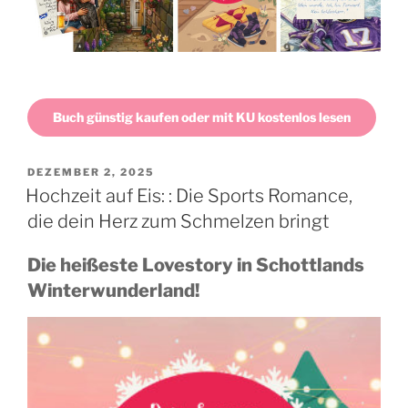
Buch günstig kaufen oder mit KU kostenlos lesen
VERÖFFENTLICHT
DEZEMBER 2, 2025
AM
Hochzeit auf Eis: : Die Sports Romance,
die dein Herz zum Schmelzen bringt
Die heißeste Lovestory in Schottlands
Winterwunderland!