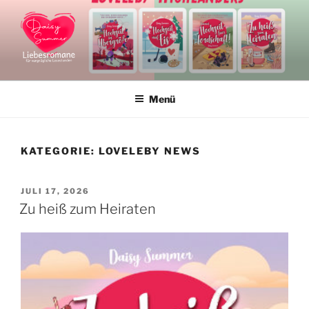
Zum
Inhalt
springen
DAISY SUMMER
Liebesromane und Liebesromanreihen
Menü
KATEGORIE:
LOVELEBY NEWS
VERÖFFENTLICHT
JULI 17, 2026
AM
Zu heiß zum Heiraten