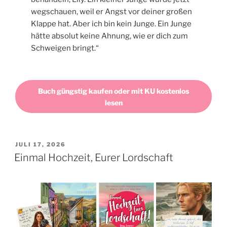
wegschauen, weil er Angst vor deiner großen
Klappe hat. Aber ich bin kein Junge. Ein Junge
hätte absolut keine Ahnung, wie er dich zum
Schweigen bringt.“
Buch güngstig kaufen oder mit KU kostenlos
lesen
VERÖFFENTLICHT
JULI 17, 2026
AM
Einmal Hochzeit, Eurer Lordschaft