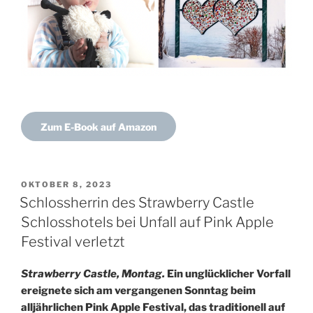
Zum E-Book auf Amazon
VERÖFFENTLICHT
OKTOBER 8, 2023
AM
Schlossherrin des Strawberry Castle
Schlosshotels bei Unfall auf Pink Apple
Festival verletzt
Strawberry Castle, Montag.
Ein unglücklicher Vorfall
ereignete sich am vergangenen Sonntag beim
alljährlichen Pink Apple Festival, das traditionell auf