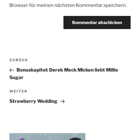
Browser für meinen nächsten Kommentar speichern.
Beitragsnavigation
Vorheriger
ZURÜCK
Beitrag
Bonuskapitel: Derek Meck Micken liebt Millie
Sugar
Nächster
WEITER
Beitrag
Strawberry Wedding