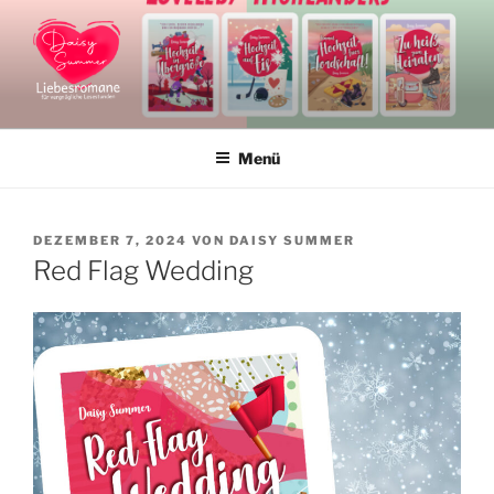
Zum
Inhalt
springen
DAISY SUMMER
Liebesromane und Liebesromanreihen
Menü
VERÖFFENTLICHT
DEZEMBER 7, 2024
VON
DAISY SUMMER
AM
Red Flag Wedding