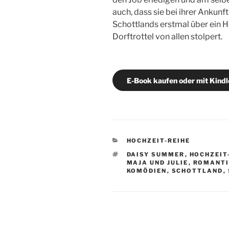
auch, dass sie bei ihrer Ankunf
Schottlands erstmal über ein 
Dorftrottel von allen stolpert.
E-Book kaufen oder mit Kindle
KATEGORIEN
HOCHZEIT-REIHE
SCHLAGWÖRTER
DAISY SUMMER
,
HOCHZEIT
MAJA UND JULIE
,
ROMANTI
KOMÖDIEN
,
SCHOTTLAND
,