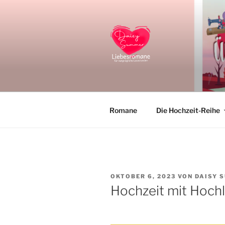
Zum
Inhalt
springen
DAISY SU
Liebesromane und Liebesroma
Romane
Die Hochzeit-Reihe
VERÖFFENTLICHT
OKTOBER 6, 2023
VON
DAISY 
AM
Hochzeit mit Hoch