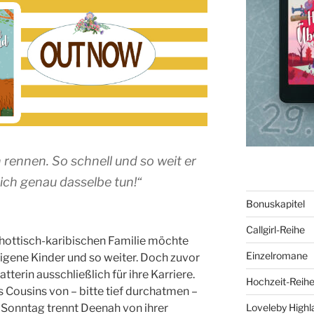
 rennen. So schnell und so weit er
ich genau dasselbe tun!“
Bonuskapitel
Callgirl-Reihe
chottisch-karibischen Familie möchte
Einzelromane
igene Kinder und so weiter. Doch zuvor
atterin ausschließlich für ihre Karriere.
Hochzeit-Reih
s Cousins von – bitte tief durchatmen –
Sonntag trennt Deenah von ihrer
Loveleby Highl