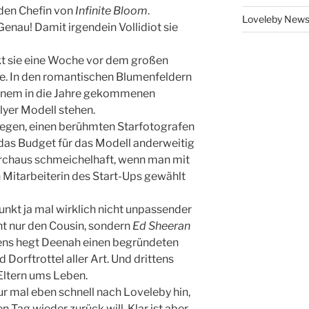
nden Chefin von
Infinite Bloom
.
Loveleby New
nau! Damit irgendein Vollidiot sie
kt sie eine Woche vor dem großen
se. In den romantischen Blumenfeldern
 einem in die Jahre gekommenen
lyer Modell stehen.
gegen, einen berühmten Starfotografen
 das Budget für das Modell anderweitig
urchaus schmeichelhaft, wenn man mit
Mitarbeiterin des Start-Ups gewählt
nkt ja mal wirklich nicht unpassender
icht nur den Cousin, sondern
Ed Sheeran
ens hegt Deenah einen begründeten
Dorftrottel aller Art. Und drittens
Eltern ums Leben.
ur mal eben schnell nach Loveleby hin,
 Tag wieder zurück will. Klar ist aber