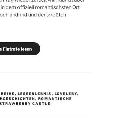
t in dem offiziell romantischsten Ort
Hochlandrind und den größten
 Flatrate lesen
-REIHE
,
LESEERLEBNIS
,
LOVELEBY
,
KGESCHICHTEN
,
ROMANTISCHE
STRAWBERRY CASTLE