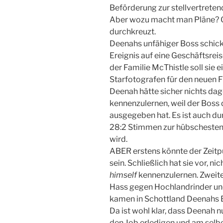
Beförderung zur stellvertrete
Aber wozu macht man Pläne? Ge
durchkreuzt.
Deenahs unfähiger Boss schic
Ereignis auf eine Geschäftsrei
der Familie McThistle soll sie
Starfotografen für den neuen F
Deenah hätte sicher nichts da
kennenzulernen, weil der Boss
ausgegeben hat. Es ist auch d
28:2 Stimmen zur hübschesten 
wird.
ABER erstens könnte der Zeitpu
sein. Schließlich hat sie vor, n
himself
kennenzulernen. Zweit
Hass gegen Hochlandrinder und 
kamen in Schottland Deenahs 
Da ist wohl klar, dass Deenah n
den Job erledigen und am selben