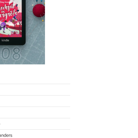
e
anders