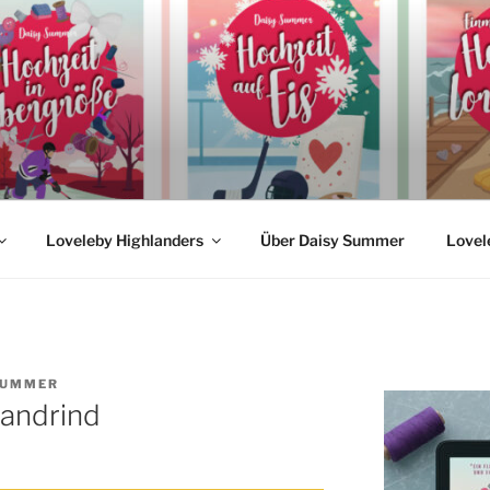
MMER
nreihen
Loveleby Highlanders
Über Daisy Summer
Lovel
SUMMER
landrind