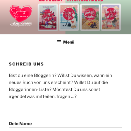
Zum
Inhalt
springen
DAISY SUMMER
Liebesromane und Liebesromanreihen
Menü
SCHREIB UNS
Bist du eine Bloggerin? Willst Du wissen, wann ein
neues Buch von uns erscheint? Willst Du auf die
Bloggerinnen-Liste? Möchtest Du uns sonst
irgendetwas mitteilen, fragen …?
Dein Name