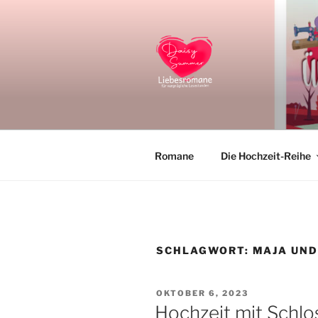
Zum
Inhalt
springen
DAISY SU
Liebesromane und Liebesroma
Romane
Die Hochzeit-Reihe
SCHLAGWORT:
MAJA UND
VERÖFFENTLICHT
OKTOBER 6, 2023
AM
Hochzeit mit Schlo