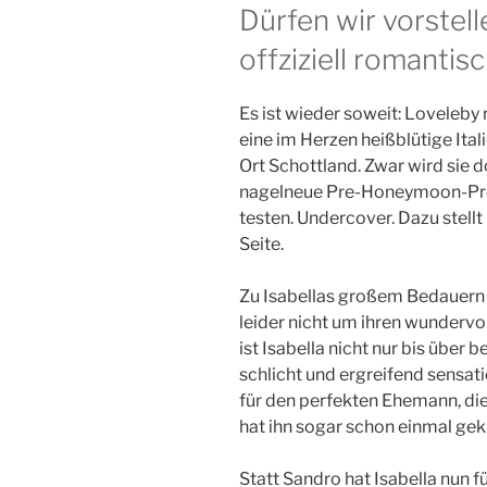
Dürfen wir vorstel
offziziell romantis
Es ist wieder soweit: Loveleby r
eine im Herzen heißblütige Itali
Ort Schottland. Zwar wird sie do
nagelneue Pre-Honeymoon-Pro
testen. Undercover. Dazu stellt
Seite.
Zu Isabellas großem Bedauern 
leider nicht um ihren wundervo
ist Isabella nicht nur bis über 
schlicht und ergreifend sensat
für den perfekten Ehemann, die 
hat ihn sogar schon einmal gek
Statt Sandro hat Isabella nun f