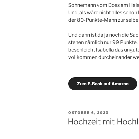
Sohnemann vom Boss am Hals, 
Und, als wäre nicht alles schon
der 80-Punkte-Mann zur selben
Und dann ist da ja noch die Sac
stehen nämlich nur 99 Punkte. 
beschleicht Isabella das ungut
vollkommen durcheinander wer
Zum E-Book auf Amazon
VERÖFFENTLICHT
OKTOBER 6, 2023
AM
Hochzeit mit Hoch