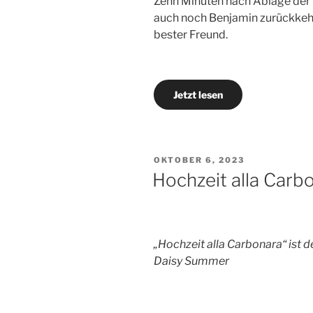
Zehn Minuten nach Ablage der 
auch noch Benjamin zurückkehr
bester Freund.
Jetzt lesen
VERÖFFENTLICHT
OKTOBER 6, 2023
AM
Hochzeit alla Carb
„Hochzeit alla Carbonara“ ist d
Daisy Summer