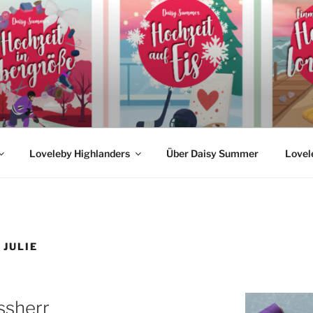
MMER
nreihen
Loveleby Highlanders
Über Daisy Summer
Lovel
 JULIE
ssherr