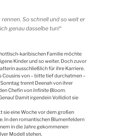
 rennen. So schnell und so weit er
ich genau dasselbe tun!“
chottisch-karibischen Familie möchte
igene Kinder und so weiter. Doch zuvor
atterin ausschließlich für ihre Karriere.
s Cousins von – bitte tief durchatmen –
Sonntag trennt Deenah von ihrer
nden Chefin von
Infinite Bloom
.
nau! Damit irgendein Vollidiot sie
kt sie eine Woche vor dem großen
se. In den romantischen Blumenfeldern
 einem in die Jahre gekommenen
lyer Modell stehen.