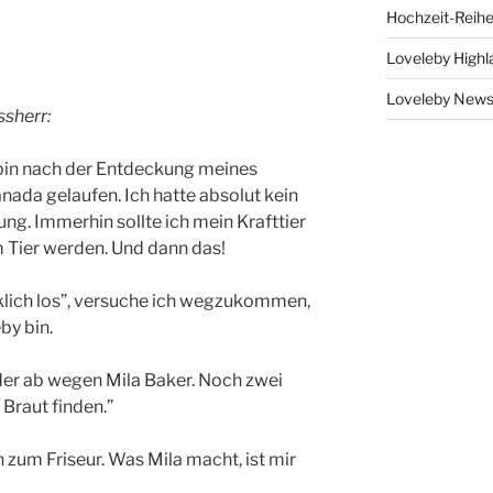
Hochzeit-Reih
Loveleby Highl
Loveleby New
sherr:
 bin nach der Entdeckung meines
nada gelaufen. Ich hatte absolut kein
ung. Immerhin sollte ich mein Krafttier
m Tier werden. Und dann das!
rklich los”, versuche ich wegzukommen,
by bin.
der ab wegen Mila Baker. Noch zwei
 Braut finden.”
h zum Friseur. Was Mila macht, ist mir