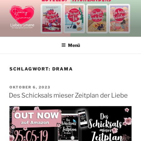
Zum
Inhalt
springen
DAISY SUMMER
Liebesromane und Liebesromanreihen
Menü
SCHLAGWORT:
DRAMA
VERÖFFENTLICHT
OKTOBER 6, 2023
AM
Des Schicksals mieser Zeitplan der Liebe