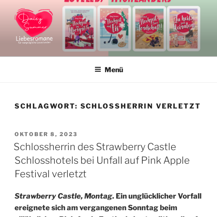
Zum
Inhalt
springen
DAISY SUMMER
Liebesromane und Liebesromanreihen
Menü
SCHLAGWORT:
SCHLOSSHERRIN VERLETZT
VERÖFFENTLICHT
OKTOBER 8, 2023
AM
Schlossherrin des Strawberry Castle
Schlosshotels bei Unfall auf Pink Apple
Festival verletzt
Strawberry Castle, Montag.
Ein unglücklicher Vorfall
ereignete sich am vergangenen Sonntag beim