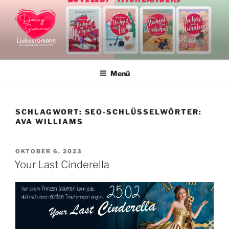
Zum
Inhalt
springen
DAISY SUMMER
Liebesromane und Liebesromanreihen
Menü
SCHLAGWORT:
SEO-SCHLÜSSELWÖRTER:
AVA WILLIAMS
VERÖFFENTLICHT
OKTOBER 6, 2023
AM
Your Last Cinderella