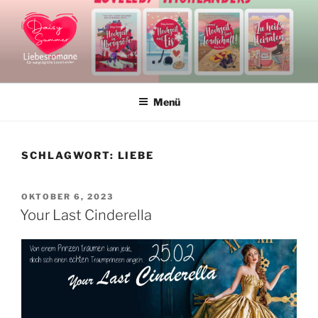
Zum
Inhalt
springen
DAISY SUMMER
Liebesromane und Liebesromanreihen
Menü
SCHLAGWORT:
LIEBE
VERÖFFENTLICHT
OKTOBER 6, 2023
AM
Your Last Cinderella