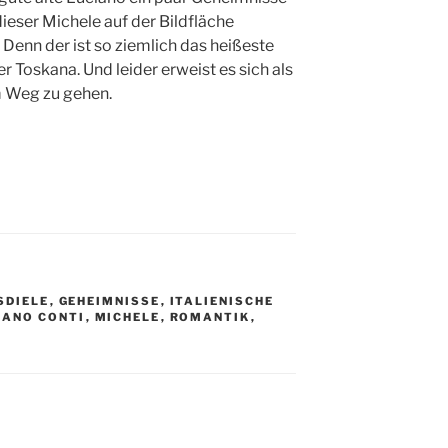
ieser Michele auf der Bildfläche
. Denn der ist so ziemlich das heißeste
 Toskana. Und leider erweist es sich als
 Weg zu gehen.
SDIELE
,
GEHEIMNISSE
,
ITALIENISCHE
IANO CONTI
,
MICHELE
,
ROMANTIK
,