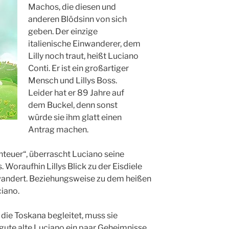
Machos, die diesen und
anderen Blödsinn von sich
geben. Der einzige
italienische Einwanderer, dem
Lilly noch traut, heißt Luciano
Conti. Er ist ein großartiger
Mensch und Lillys Boss.
Leider hat er 89 Jahre auf
dem Buckel, denn sonst
würde sie ihm glatt einen
Antrag machen.
teuer“, überrascht Luciano seine
. Woraufhin Lillys Blick zu der Eisdiele
wandert. Beziehungsweise zu dem heißen
ciano.
n die Toskana begleitet, muss sie
r gute alte Luciano ein paar Geheimnisse