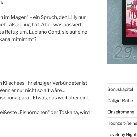
k!
n im Magen“ – ein Spruch, den Lilly nur
ehr als genug hat. Aber was passiert,
es Refugium, Luciano Conti, sie auf eine
oskana mitnimmt?
n Klischees. Ihr einziger Verbündeter ist
Bonuskapitel
Wenn er nur nicht so alt wäre…
raschung parat. Etwas, das weit über eine
Callgirl-Reihe
Einzelromane
s heißeste „Eishörnchen“ der Toskana, wird
Hochzeit-Reih
Loveleby Highl