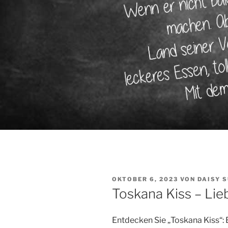
VERÖFFENTLICHT
OKTOBER 6, 2023
VON
DAISY 
AM
Toskana Kiss – Lie
Entdecken Sie „Toskana Kiss“: