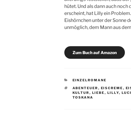
hütet. Und als dann auch noch d
erscheint, hat Lilly ein Problem
Eishörnchen unter der Sonne der
unmöglich, dem Mann aus dem
Zum Buch auf Amazon
KATEGORIEN
EINZELROMANE
SCHLAGWÖRTER
ABENTEUER
,
EISCREME
,
EI
KULTUR
,
LIEBE
,
LILLY
,
LUC
TOSKANA