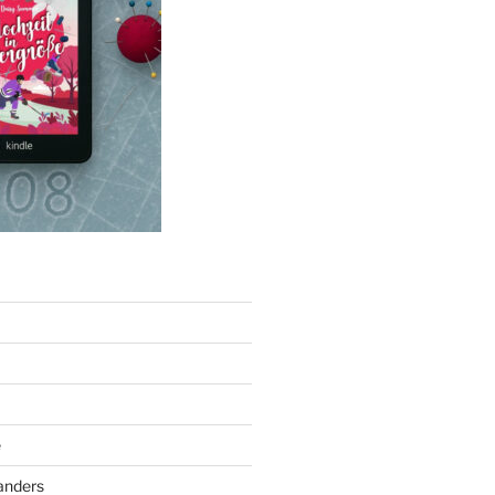
e
anders