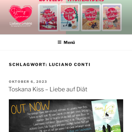
Zum
Inhalt
springen
DAISY SUMMER
Liebesromane und Liebesromanreihen
Menü
SCHLAGWORT:
LUCIANO CONTI
VERÖFFENTLICHT
OKTOBER 6, 2023
AM
Toskana Kiss – Liebe auf Diät