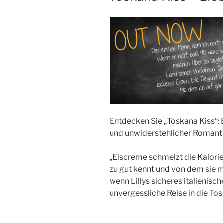
Entdecken Sie „Toskana Kiss“:
und unwiderstehlicher Romanti
„Eiscreme schmelzt die Kalorie
zu gut kennt und von dem sie m
wenn Lillys sicheres italienisch
unvergessliche Reise in die T