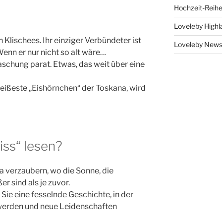
Hochzeit-Reih
Loveleby Highl
n Klischees. Ihr einziger Verbündeter ist
Loveleby New
Wenn er nur nicht so alt wäre…
raschung parat. Etwas, das weit über eine
s heißeste „Eishörnchen“ der Toskana, wird
ss“ lesen?
a verzaubern, wo die Sonne, die
r sind als je zuvor.
ie eine fesselnde Geschichte, in der
werden und neue Leidenschaften