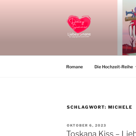
Zum
Inhalt
springen
DAISY SU
Liebesromane und Liebesroma
Romane
Die Hochzeit-Reihe
SCHLAGWORT:
MICHELE
VERÖFFENTLICHT
OKTOBER 6, 2023
AM
Toskana Kiss – Lieb