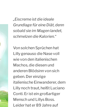
„Eiscreme ist die ideale
Grundlage für eine Diät, denn
sobald sie im Magen landet,
schmelzen die Kalorien.“
Von solchen Sprüchen hat
Lilly genauso die Nase voll
wie von den italienischen
Machos, die diesen und
anderen Blödsinn von sich
geben. Der einzige
italienische Einwanderer, dem
Lilly noch traut, heißt Luciano
Conti. Er ist ein großartiger
Mensch und Lillys Boss.
Leider hat er 89 Jahre auf